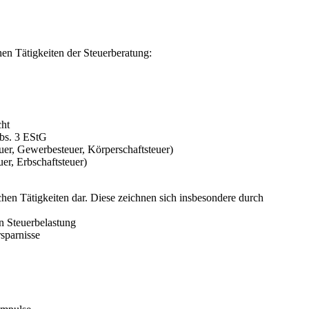
chen Tätigkeiten der Steuerberatung:
cht
bs. 3 EStG
er, Gewerbesteuer, Körperschaftsteuer)
r, Erbschaftsteuer)
ichen Tätigkeiten dar. Diese zeichnen sich insbesondere durch
 Steuerbelastung
sparnisse